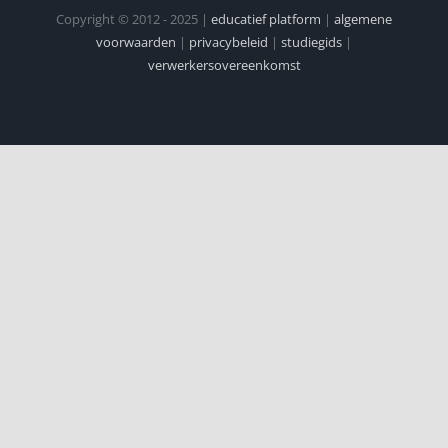
Copyright © 2012 - 2025 |
educatief platform
|
algemene
voorwaarden
|
privacybeleid
|
studiegids
|
verwerkersovereenkomst