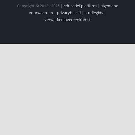
Copyright © 2012 - 2025 |
educatief platform
|
algemene
voorwaarden
|
privacybeleid
|
studiegids
|
verwerkersovereenkomst