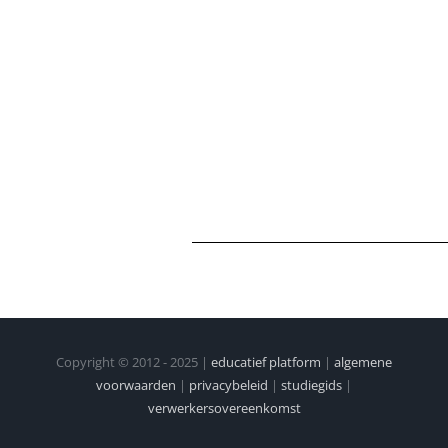
Copyright © 2012 - 2025 |
educatief platform
|
algemene
voorwaarden
|
privacybeleid
|
studiegids
|
verwerkersovereenkomst