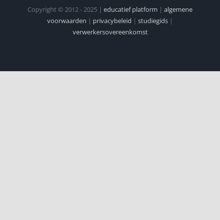
Copyright © 2012 - 2025 |
educatief platform
|
algemene
voorwaarden
|
privacybeleid
|
studiegids
|
verwerkersovereenkomst