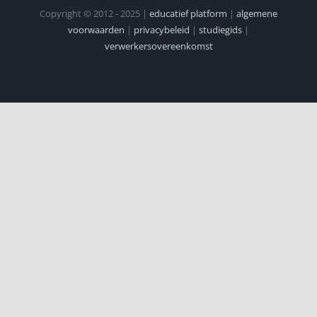
Copyright © 2012 - 2025 |
educatief platform
|
algemene
voorwaarden
|
privacybeleid
|
studiegids
|
verwerkersovereenkomst