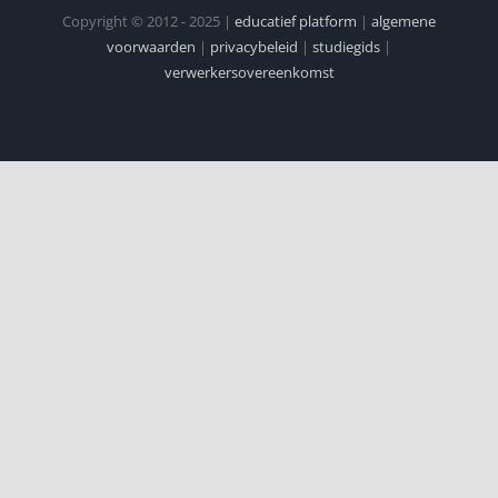
Copyright © 2012 - 2025 |
educatief platform
|
algemene
voorwaarden
|
privacybeleid
|
studiegids
|
verwerkersovereenkomst