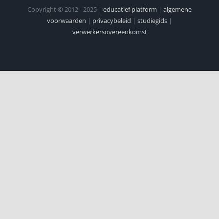
Copyright © 2012 - 2025 |
educatief platform
|
algemene
voorwaarden
|
privacybeleid
|
studiegids
|
verwerkersovereenkomst