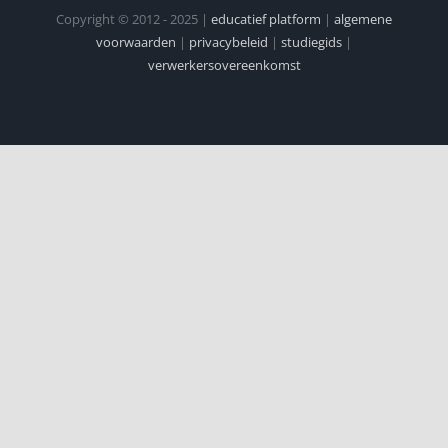
Copyright © 2012 - 2025 |
educatief platform
|
algemene
voorwaarden
|
privacybeleid
|
studiegids
|
verwerkersovereenkomst