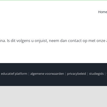
Hom
na. Is dit volgens u onjuist, neem dan contact op met onze 
|
educatief platform
|
algemene voorwaarden
|
privacybeleid
|
studiegids
|