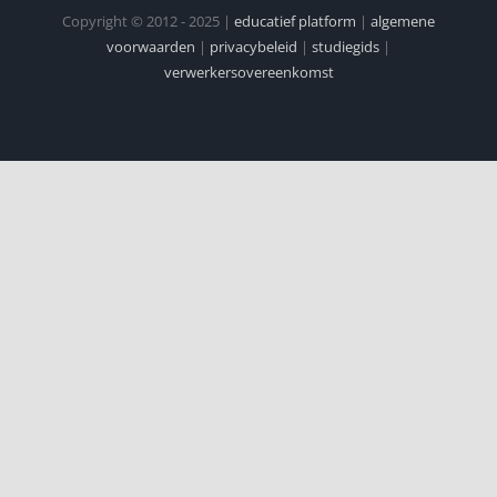
Copyright © 2012 - 2025 |
educatief platform
|
algemene
voorwaarden
|
privacybeleid
|
studiegids
|
verwerkersovereenkomst