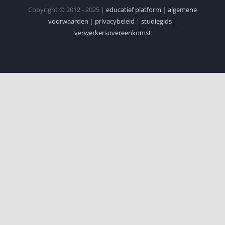
Copyright © 2012 - 2025 |
educatief platform
|
algemene
voorwaarden
|
privacybeleid
|
studiegids
|
verwerkersovereenkomst