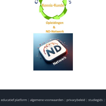
|
educatief platform
|
algemene voorwaarden
|
privacybeleid
|
studiegids
|