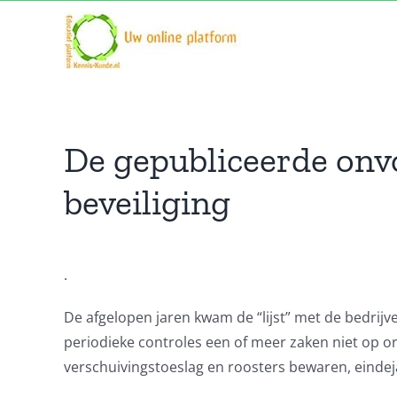
Ga
naar
inhoud
De gepubliceerde onvol
beveiliging
.
De afgelopen jaren kwam de “lijst” met de bedrijven
periodieke controles een of meer zaken niet op or
verschuivingstoeslag en roosters bewaren, eindej