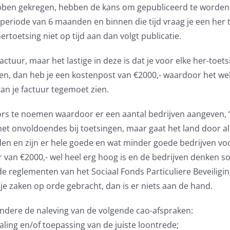
ben gekregen, hebben de kans om gepubliceerd te worden o
eriode van 6 maanden en binnen die tijd vraag je een her toe
ertoetsing niet op tijd aan dan volgt publicatie.
ctuur, maar het lastige in deze is dat je voor elke her-toets
 dan heb je een kostenpost van €2000,- waardoor het wel h
an je factuur tegemoet zien.
vors te noemen waardoor er een aantal bedrijven aangeven,
t met onvoldoendes bij toetsingen, maar gaat het land door al
den en zijn er hele goede en wat minder goede bedrijven vo
ur van €2000,- wel heel erg hoog is en de bedrijven denken
 de reglementen van het Sociaal Fonds Particuliere Beveiligin
je zaken op orde gebracht, dan is er niets aan de hand.
andere de naleving van de volgende cao-afspraken:
haling en/of toepassing van de juiste loontrede;