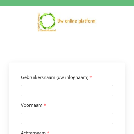
Ga
naar
inhoud
Gebruikersnaam (uw inlognaam)
*
Voornaam
*
Achternaam
*