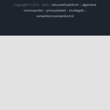
Copyright © 2012 - 2025 |
educatief platform
|
algemene
voorwaarden
|
privacybeleid
|
studiegids
|
verwerkersovereenkomst