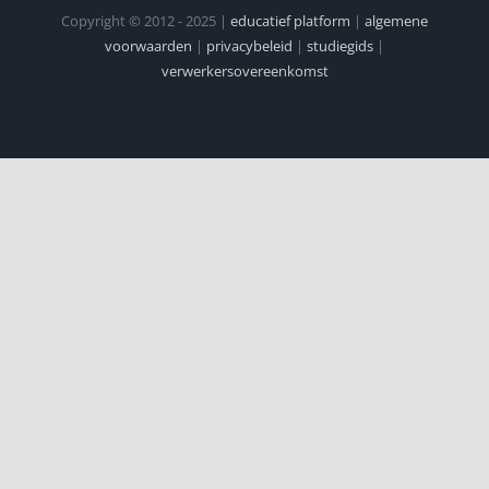
Copyright © 2012 - 2025 |
educatief platform
|
algemene
voorwaarden
|
privacybeleid
|
studiegids
|
verwerkersovereenkomst