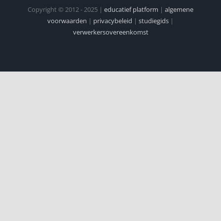
Copyright © 2012 - 2025 |
educatief platform
|
algemene
voorwaarden
|
privacybeleid
|
studiegids
|
verwerkersovereenkomst