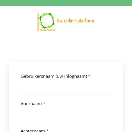
Ga
naar
inhoud
Gebruikersnaam (uw inlognaam)
*
Voornaam
*
Achternaam
*