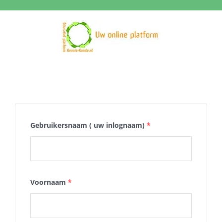
Ga
naar
inhoud
Gebruikersnaam ( uw inlognaam)
*
Voornaam
*