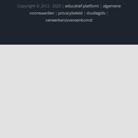
Copyright © 2012 - 2025 |
educatief platform
|
algemene
voorwaarden
|
privacybeleid
|
studiegids
|
verwerkersovereenkomst