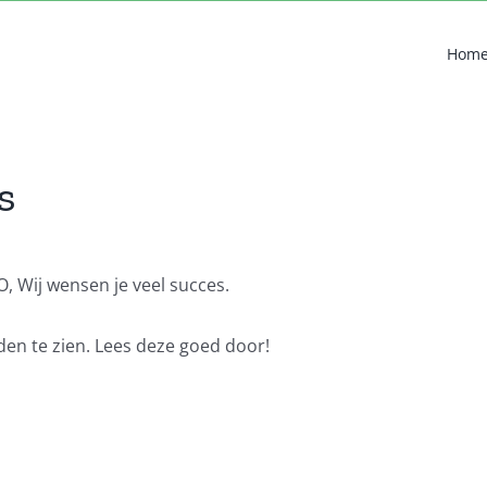
Hom
s
O, Wij wensen je veel succes.
rden te zien. Lees deze goed door!