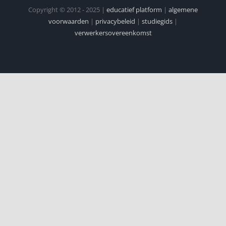
Copyright © 2012 - 2025 |
educatief platform
|
algemene
voorwaarden
|
privacybeleid
|
studiegids
|
verwerkersovereenkomst