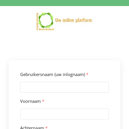
Ga
naar
inhoud
Gebruikersnaam (uw inlognaam)
*
Voornaam
*
Achternaam
*