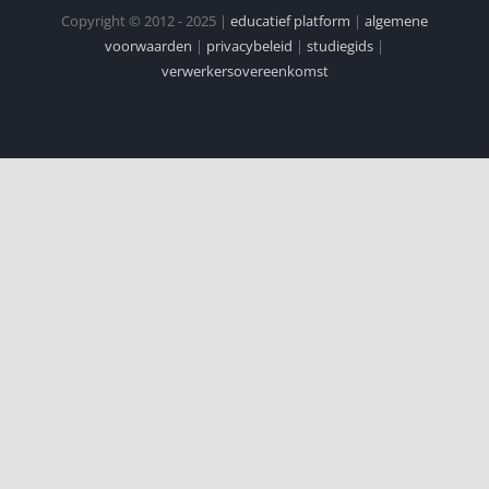
Copyright © 2012 - 2025 |
educatief platform
|
algemene
voorwaarden
|
privacybeleid
|
studiegids
|
verwerkersovereenkomst