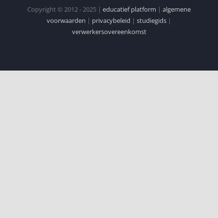
Copyright © 2012 - 2025 |
educatief platform
|
algemene
voorwaarden
|
privacybeleid
|
studiegids
|
verwerkersovereenkomst