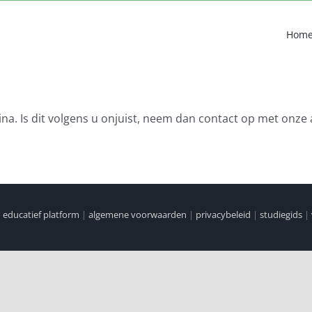
Hom
na. Is dit volgens u onjuist, neem dan contact op met onze 
|
educatief platform
|
algemene voorwaarden
|
privacybeleid
|
studiegids
|