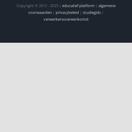
Copyright © 2012 - 2025 |
educatief platform
|
algemene
voorwaarden
|
privacybeleid
|
studiegids
|
verwerkersovereenkomst