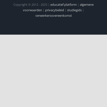
Copyright © 2012 - 2025 |
educatief platform
|
algemene
voorwaarden
|
privacybeleid
|
studiegids
|
verwerkersovereenkomst