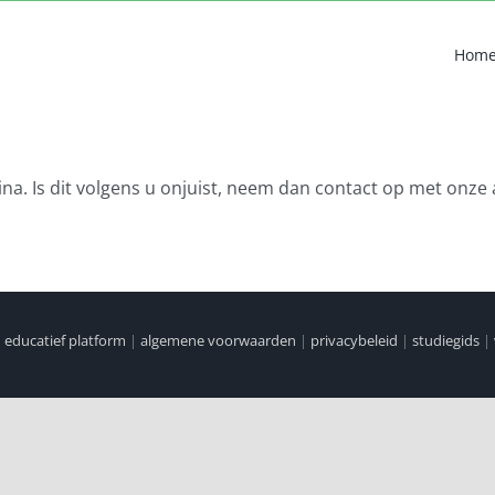
Hom
na. Is dit volgens u onjuist, neem dan contact op met onze 
|
educatief platform
|
algemene voorwaarden
|
privacybeleid
|
studiegids
|