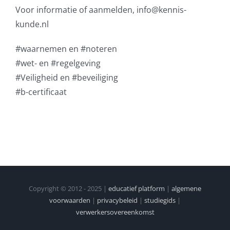
Voor informatie of aanmelden, info@kennis-
kunde.nl
#waarnemen en #noteren
#wet- en #regelgeving
#Veiligheid en #beveiliging
#b-certificaat
Copyright © 2012 - 2025 |
educatief platform
|
algemene
voorwaarden
|
privacybeleid
|
studiegids
|
verwerkersovereenkomst