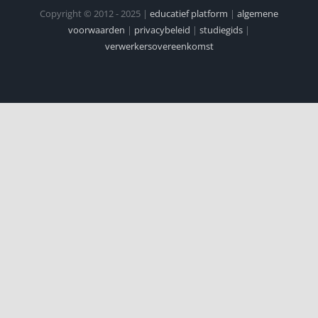
Copyright © 2012 - 2025 |
educatief platform
|
algemene
voorwaarden
|
privacybeleid
|
studiegids
|
verwerkersovereenkomst