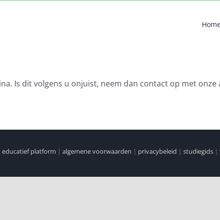
Hom
na. Is dit volgens u onjuist, neem dan contact op met onze 
|
educatief platform
|
algemene voorwaarden
|
privacybeleid
|
studiegids
|