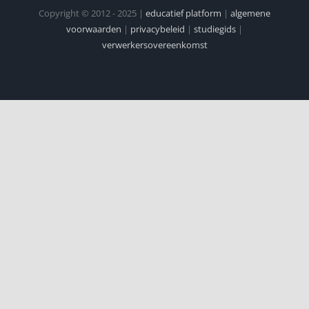
Copyright © 2012 - 2025 |
educatief platform
|
algemene
voorwaarden
|
privacybeleid
|
studiegids
|
verwerkersovereenkomst