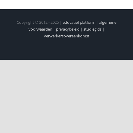
Copyright © 2012 - 2025 |
educatief platform
|
algemene
voorwaarden
|
privacybeleid
|
studiegids
|
verwerkersovereenkomst