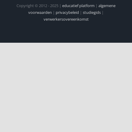
Copyright © 2012 - 2025 |
educatief platform
|
algemene
voorwaarden
|
privacybeleid
|
studiegids
|
verwerkersovereenkomst