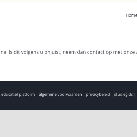
Hom
na. Is dit volgens u onjuist, neem dan contact op met onze 
|
educatief platform
|
algemene voorwaarden
|
privacybeleid
|
studiegids
|