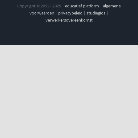
Copyright © 2012 - 2025 |
educatief platform
|
algemene
voorwaarden
|
privacybeleid
|
studiegids
|
verwerkersovereenkomst