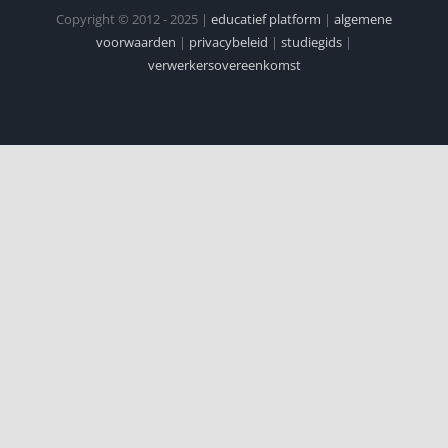
Copyright © 2012 - 2025 |
educatief platform
|
algemene
voorwaarden
|
privacybeleid
|
studiegids
|
verwerkersovereenkomst