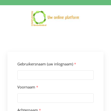
Ga
naar
inhoud
Gebruikersnaam (uw inlognaam)
*
Voornaam
*
Achternaam
*