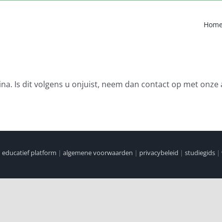
Hom
na. Is dit volgens u onjuist, neem dan contact op met onze 
|
educatief platform
|
algemene voorwaarden
|
privacybeleid
|
studiegids
|