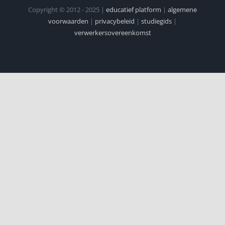
Copyright © 2012 - 2025 |
educatief platform
|
algemene
voorwaarden
|
privacybeleid
|
studiegids
|
verwerkersovereenkomst