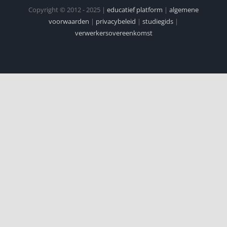
Copyright © 2012 - 2025 |
educatief platform
|
algemene
voorwaarden
|
privacybeleid
|
studiegids
|
verwerkersovereenkomst