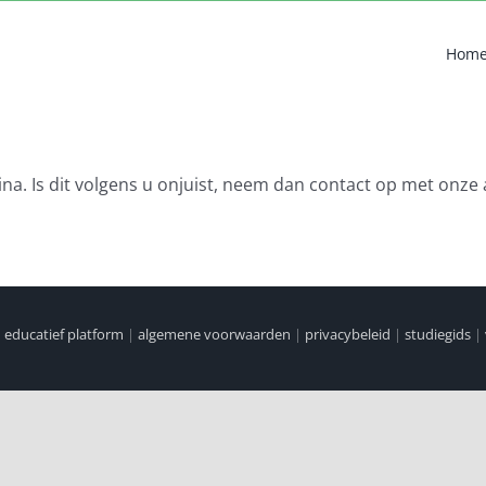
Hom
na. Is dit volgens u onjuist, neem dan contact op met onze 
|
educatief platform
|
algemene voorwaarden
|
privacybeleid
|
studiegids
|