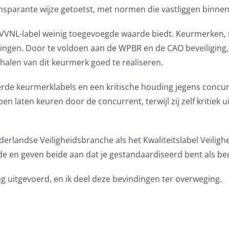
ansparante wijze getoetst, met normen die vastliggen binne
VVNL-label weinig toegevoegde waarde biedt. Keurmerken, 
edingen. Door te voldoen aan de WPBR en de CAO beveiliging
halen van dit keurmerk goed te realiseren.
e keurmerklabels en een kritische houding jegens concurren
 laten keuren door de concurrent, terwijl zij zelf kritiek 
derlandse Veiligheidsbranche als het Kwaliteitslabel Veili
n geven beide aan dat je gestandaardiseerd bent als bedrij
g uitgevoerd, en ik deel deze bevindingen ter overweging.