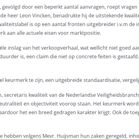
 gevolgd door een beperkt aantal aanvragen, roept vragen op
 de heer Leon Vincken, benadrukte hij de uitstekende kwalit
iteitslabel is op een aantal fronten uitgebreider i.v.m de
k aan alle actuele eisen voor marktpositie.
le inslag van het verkoopverhaal, wat wellicht niet goed aa
uurder is, een claim die niet op concrete feiten is gestaafd.
 keurmerk te zijn, een uitgebreide standaardisatie, vergelij
, secretaris kwaliteit van de Nederlandse Veiligheidsbranch
utraliteit en objectiviteit voorop staan. Het keurmerk wor
aardoor het een breed gedragen karakter krijgt. Ook de toe
e hebben volgens Mevr. Huijsman hun zaken geregeld, inhou