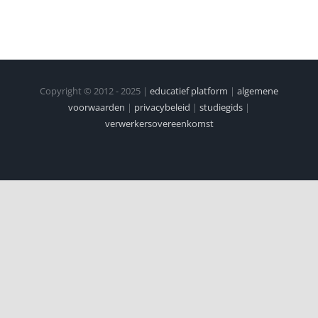
Copyright © 2012 - 2025 |
educatief platform
|
algemene
voorwaarden
|
privacybeleid
|
studiegids
|
verwerkersovereenkomst