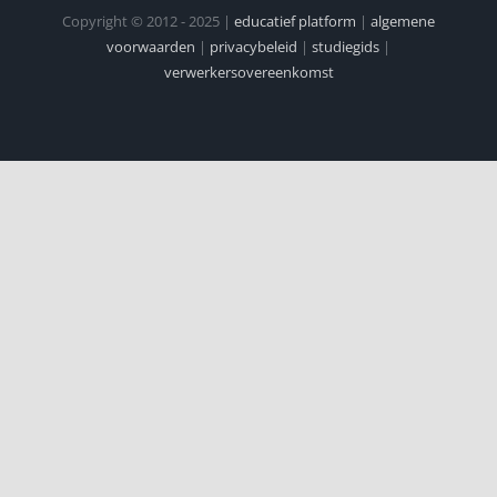
Copyright © 2012 - 2025 |
educatief platform
|
algemene
voorwaarden
|
privacybeleid
|
studiegids
|
verwerkersovereenkomst