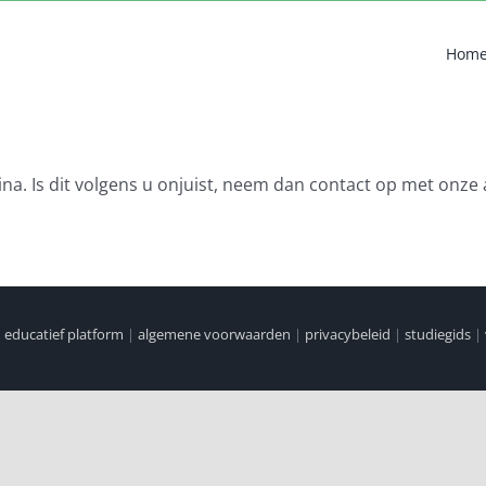
Hom
na. Is dit volgens u onjuist, neem dan contact op met onze 
|
educatief platform
|
algemene voorwaarden
|
privacybeleid
|
studiegids
|