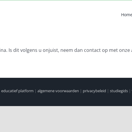
Hom
na. Is dit volgens u onjuist, neem dan contact op met onze 
|
educatief platform
|
algemene voorwaarden
|
privacybeleid
|
studiegids
|