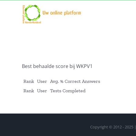
Ga
naar
inhoud
Best behaalde score bij WKPV1
Rank
User
Avg. % Correct Answers
Rank
User
Tests Completed
Copyright © 2012 - 2025 