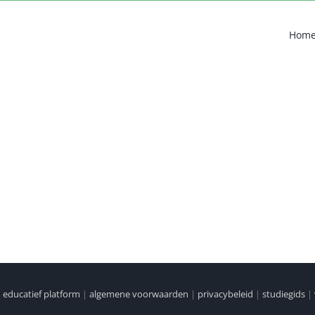
Hom
|
educatief platform
|
algemene voorwaarden
|
privacybeleid
|
studiegids
|