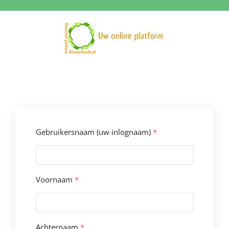
Ga
naar
inhoud
Gebruikersnaam (uw inlognaam)
*
Voornaam
*
Achternaam
*