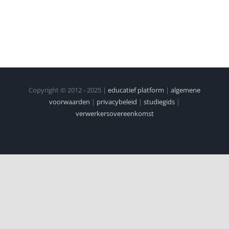
Copyright © 2012 - 2025 |
educatief platform
|
algemene
voorwaarden
|
privacybeleid
|
studiegids
|
verwerkersovereenkomst